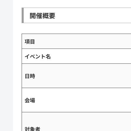
開催概要
項目
イベント名
日時
会場
対象者