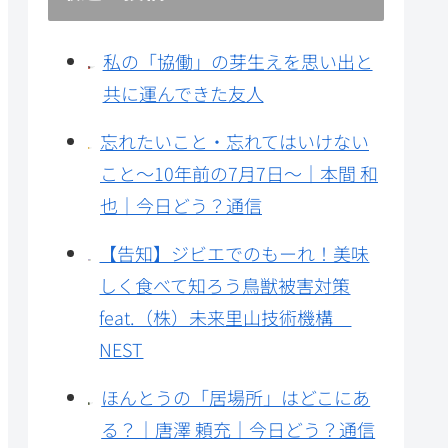
私の「協働」の芽生えを思い出と
共に運んできた友人
忘れたいこと・忘れてはいけない
こと～10年前の7月7日～｜本間 和
也｜今日どう？通信
【告知】ジビエでのもーれ！美味
しく食べて知ろう鳥獣被害対策
feat.（株）未来里山技術機構
NEST
ほんとうの「居場所」はどこにあ
る？｜唐澤 頼充｜今日どう？通信