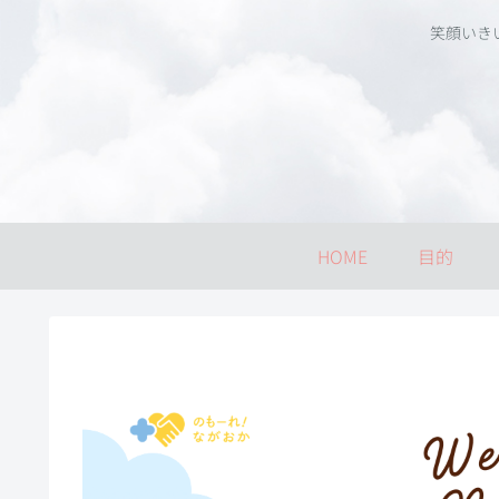
笑顔いき
HOME
目的