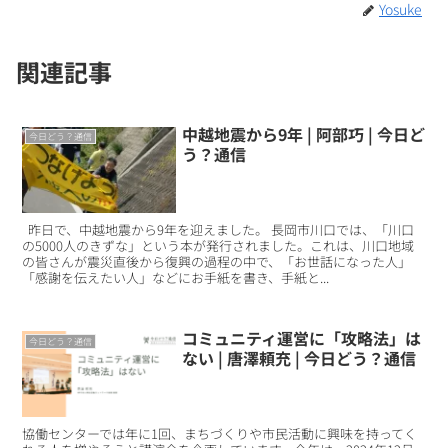
Yosuke
関連記事
中越地震から9年 | 阿部巧 | 今日ど
今日どう？通信
う？通信
昨日で、中越地震から9年を迎えました。 長岡市川口では、「川口
の5000人のきずな」という本が発行されました。これは、川口地域
の皆さんが震災直後から復興の過程の中で、「お世話になった人」
「感謝を伝えたい人」などにお手紙を書き、手紙と...
コミュニティ運営に「攻略法」は
今日どう？通信
ない | 唐澤頼充 | 今日どう？通信
協働センターでは年に1回、まちづくりや市民活動に興味を持ってく