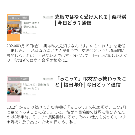
克服ではなく受け入れる | 栗林渓
今日どう？通信
| 今日どう？通信
2024年3月15日(金)「実は私人見知りなんです。のも～れ！」を開催
しました。 私はなかなかの人見知りで、交流会というと積極的に
参加しなければ！と意気込んではすぐ疲れ果て、トイレに駆け込んだ
り、参加者ではなく会場の植物に...
「らこって」取材から教わったこ
今日どう？通信
と | 福田洋介 | 今日どう？通信
2012年から走り続けてきた情報紙『らこって』の紙面版が、この3月
で幕を下ろすことになりました。 私が市民協働の世界に飛び込んだ
のは6年半前。そこで市民協働はおろか、取材の仕方も分からないま
ま現場に放り出されたあの日から、私...