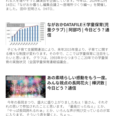
れる人を増やそうと講演会を企画しています。今年は、2024年12月
14日に『ながおか暮らし編集会議２～居場所づくり編～』を開催し
ました。 田中 宏明さん（HITO...
ながおかDATAFILE④学童保育(児
今日どう？通信
童クラブ) | 阿部巧 | 今日どう？通
信
子ども子育て支援関連法により、来年2015年度より、子育てに関す
る様々な制度が変わります。その中で、ここでは学童保育に注目をし
たいと思います。 グラフは、1993年からつまりここ20年での学童保
育の実施状況（全国学童保育連絡協議会...
あの素晴らしい感動をもう一度。
今日どう？通信
みんな視点の長岡花火 | 樺沢敦 |
今日どう？通信
今年の長岡まつり、盛大に盛り上がりましたねぇ！皆さん、それぞ
れの思いで参加されたことと思います。 「最高だったねぇ」とか、
「やっぱ長岡誇れるわぁ」とか、いろんな声が飛び交っているのが耳
に入ります。 そういう声を聞くと、ちょっ...