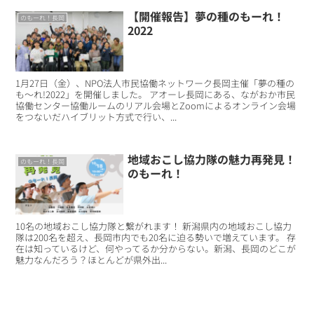
【開催報告】夢の種のもーれ！
のもーれ！長岡
2022
1月27日（金）、NPO法人市民協働ネットワーク長岡主催「夢の種の
も〜れ!2022」を開催しました。 アオーレ長岡にある、ながおか市民
協働センター協働ルームのリアル会場とZoomによるオンライン会場
をつないだハイブリット方式で行い、...
地域おこし協力隊の魅力再発見！
のもーれ！長岡
のもーれ！
10名の地域おこし協力隊と繋がれます！ 新潟県内の地域おこし協力
隊は200名を超え、長岡市内でも20名に迫る勢いで増えています。 存
在は知っているけど、何やってるか分からない。新潟、長岡のどこが
魅力なんだろう？ほとんどが県外出...