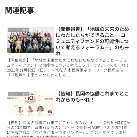
関連記事
【開催報告】「地域の未来のため
のもーれ！長岡
にわたしたちができること ─コ
ミュニティファンドの可能性につ
いて考えるフォーラム─」のもー
れ！
【開催報告】「地域の未来のためにわたしたちができること ─コミ
ュニティファンドの可能性について考えるフォーラム─」のもーれ！
2023年11月12日（日）、NPO法人市民協働ネットワーク長岡主催
「『地域の未来のためにわたした...
【告知】長岡の協働これまでとこ
のもーれ！長岡
れからのも～れ！
【告知】長岡の協働これまでとこれからのも～れ！－協働条例制定か
らの10年間で、育まれたものとは？－ 協働条例が施行された2021年
に開設された「ながおか市民協働センター」。この10年間で団体登