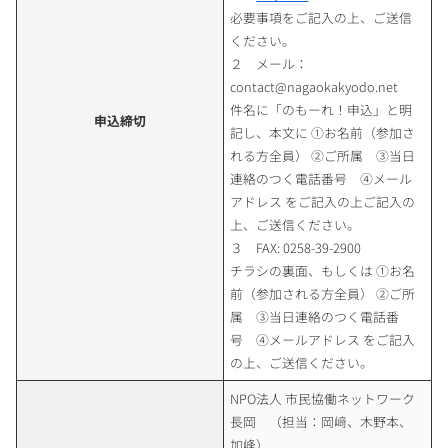
必要事項をご記入の上、ご送信
ください。
２ メール：
contact@nagaokakyodo.net
件名に「のもーれ！申込」と明
申込締切
記し、本文に ①お名前（参加さ
れる方全員） ②ご所属 ③当日
連絡のつく電話番号 ④メール
アドレス をご記入の上ご記入の
上、ご送信ください。
３ FAX: 0258-39-2900
チラシの裏面、もしくは ①お名
前（参加される方全員） ②ご所
属 ③当日連絡のつく電話番
号 ④メールアドレス をご記入
の上、ご送信ください。
NPO法人 市民協働ネットワーク
長岡 （担当：岡﨑、木野本、
加峰）