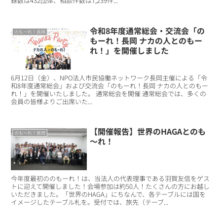
録数は432団体、相談件数は7,239件...
令和8年度通常総会・交流会「の
のもーれ！長岡
もーれ！長岡 ナカの人とのもー
れ！」を開催しました
6月12日（金）、NPO法人市民協働ネットワーク長岡主催による「令
和8年度通常総会」および交流会「のもーれ！長岡 ナカの人とのもー
れ！」を開催いたしました。 通常総会を開催 通常総会では、多くの
会員の皆様よりご出席いた...
【開催報告】世界のHAGAとのも
のもーれ！長岡
～れ！
今年度最初ののもーれ！は、当法人の代表理事である羽賀友信をゲス
トに迎えて開催しました！会場参加は約50人！たくさんの方にお越し
いただきました。「世界のHAGA」にちなんで、各テーブルには国を
イメージしたテーブル札を。受付では、旅先（テーブ...