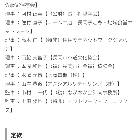
佐藤家保存会】
理事 ：河村 正美【（公財）長岡社奨学会】
理事 ：佐竹 直子【チーム中越、長岡子ども・地域食堂ネ
ットワーク】
理事 ：高木 仁【（特非）住民安全ネットワークジャパ
ン】
理事 ：西脇 美智子【長岡市茶道文化協会】
理事 ：本間 和也【（福）長岡市社会福祉協議会】
理事 ：水澤 元博【水澤電機（株）】
理事 ：山岸 豊後【アクシアルリテイリング（株）】
監事 ：市村 二三代【（税）ながおか会計南事務所】
監事 ：土田 勝也【（特非）ネットワーク・フェニック
ス】
定款