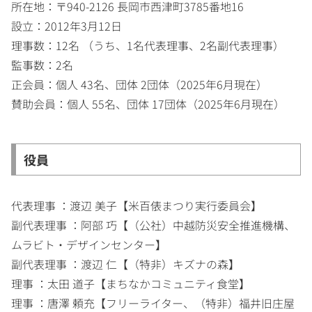
所在地：〒940-2126 長岡市西津町3785番地16
設立：2012年3月12日
理事数：12名 （うち、1名代表理事、2名副代表理事）
監事数：2名
正会員：個人 43名、団体 2団体（2025年6月現在）
賛助会員：個人 55名、団体 17団体（2025年6月現在）
役員
代表理事 ：渡辺 美子【米百俵まつり実行委員会】
副代表理事 ：阿部 巧【（公社）中越防災安全推進機構、
ムラビト・デザインセンター】
副代表理事 ：渡辺 仁【（特非）キズナの森】
理事 ：太田 道子【まちなかコミュニティ食堂】
理事 ：唐澤 頼充【フリーライター、（特非）福井旧庄屋