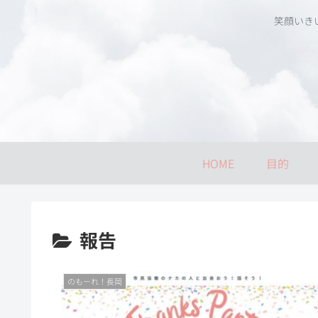
笑顔いき
HOME
目的
報告
のもーれ！長岡