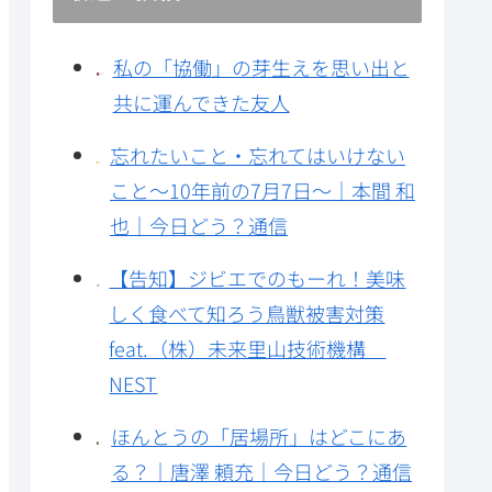
私の「協働」の芽生えを思い出と
共に運んできた友人
忘れたいこと・忘れてはいけない
こと～10年前の7月7日～｜本間 和
也｜今日どう？通信
【告知】ジビエでのもーれ！美味
しく食べて知ろう鳥獣被害対策
feat.（株）未来里山技術機構
NEST
ほんとうの「居場所」はどこにあ
る？｜唐澤 頼充｜今日どう？通信