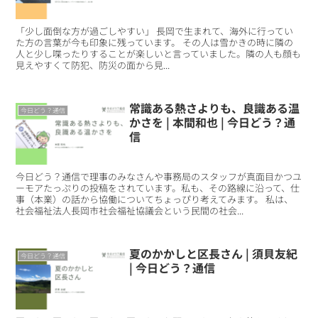
「少し面倒な方が過ごしやすい」 長岡で生まれて、海外に行ってい
た方の言葉が今も印象に残っています。 その人は雪かきの時に隣の
人と少し喋ったりすることが楽しいと言っていました。隣の人も顔も
見えやすくて防犯、防災の面から見...
常識ある熱さよりも、良識ある温
今日どう？通信
かさを | 本間和也 | 今日どう？通
信
今日どう？通信で理事のみなさんや事務局のスタッフが真面目かつユ
ーモアたっぷりの投稿をされています。私も、その路線に沿って、仕
事（本業）の話から協働についてちょっぴり考えてみます。 私は、
社会福祉法人長岡市社会福祉協議会という民間の社会...
夏のかかしと区長さん | 須貝友紀
今日どう？通信
| 今日どう？通信