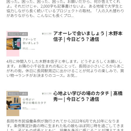
困った。困った、困った、困った。お願いだから、何か答えてくれ
よ。それだけじゃ、2,000字も記事書けないよ。 ある地域で大学生と
協力しながら長く続いているプロジェクトの取材。「人の入れ替わり
がありながらも、こんなにも長くプロ...
アオーレで会いましょう | 木野本
今日どう？通信
信子 | 今日どう？通信
4月に仲間入りした木野本信子と申します。どうぞよろしくお願いし
ます。 お隣の小千谷生まれの私にとって、長岡は小さいころからあこ
がれの街。休日に長岡駅周辺に出かけることが何よりの楽しみで、買
い物→ランチがお決まりのコース。お気...
心地よい学びの場のカタチ | 髙橋
今日どう？通信
秀一 | 今日どう？通信
長岡市市民協働条例が施行されてから2022年6月で丸10年になりま
す。条例策定計画の時に生まれた私の娘もほぼ同じ時を過ごしてきま
した。子どもの成長とともに、協働を身近に感じることが増えてきま