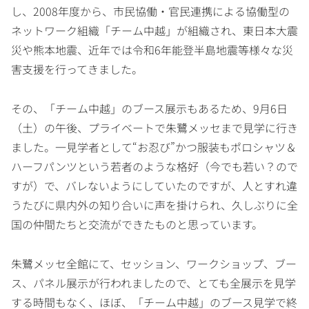
し、2008年度から、市民協働・官民連携による協働型の
ネットワーク組織「チーム中越」が組織され、東日本大震
災や熊本地震、近年では令和6年能登半島地震等様々な災
害支援を行ってきました。
その、「チーム中越」のブース展示もあるため、9月6日
（土）の午後、プライベートで朱鷺メッセまで見学に行き
ました。一見学者として“お忍び”かつ服装もポロシャツ＆
ハーフパンツという若者のような格好（今でも若い？ので
すが）で、バレないようにしていたのですが、人とすれ違
うたびに県内外の知り合いに声を掛けられ、久しぶりに全
国の仲間たちと交流ができたものと思っています。
朱鷺メッセ全館にて、セッション、ワークショップ、ブー
ス、パネル展示が行われましたので、とても全展示を見学
する時間もなく、ほぼ、「チーム中越」のブース見学で終