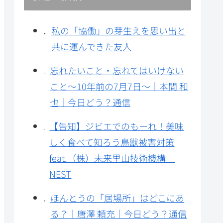
私の「協働」の芽生えを思い出と
共に運んできた友人
忘れたいこと・忘れてはいけない
こと～10年前の7月7日～｜本間 和
也｜今日どう？通信
【告知】ジビエでのもーれ！美味
しく食べて知ろう鳥獣被害対策
feat.（株）未来里山技術機構
NEST
ほんとうの「居場所」はどこにあ
る？｜唐澤 頼充｜今日どう？通信