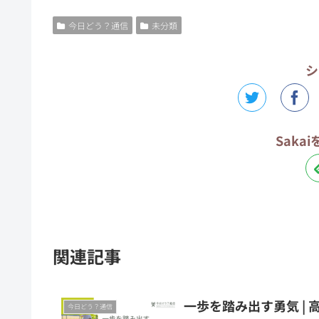
今日どう？通信
未分類
シ
Saka
関連記事
一歩を踏み出す勇気 | 
今日どう？通信