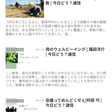
敦 | 今日どう？通信
5月も中ごろになると、長岡市内のいたるところで田植えや畑の苗植
えなどにいそしむ人たちが田畑で精を出す姿が見受けられますね。
私も先日、ある団体が行っているコミュニティ農園にて、草取り耕し
苗植えとまさに畑で汗かいてきました。 長...
母のウェルビーイング | 福田洋介
今日どう？通信
| 今日どう？通信
ここ数年、自分の実家のことが気にかかるようになりました。立て続
けに祖母と父が他界し、母だけの独り暮らしとなったのも理由のひと
つです。 数年前から母は抑うつ状態を患っていたことも気がかりで
した。物事を決断することや家の外に出る...
会議ってめんどくせぇ|阿部 巧 |
今日どう？通信
今日どう？通信