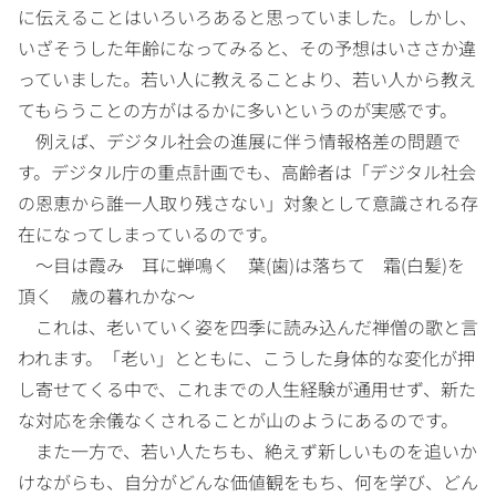
に伝えることはいろいろあると思っていました。しかし、
いざそうした年齢になってみると、その予想はいささか違
っていました。若い人に教えることより、若い人から教え
てもらうことの方がはるかに多いというのが実感です。
例えば、デジタル社会の進展に伴う情報格差の問題で
す。デジタル庁の重点計画でも、高齢者は「デジタル社会
の恩恵から誰一人取り残さない」対象として意識される存
在になってしまっているのです。
～目は霞み 耳に蝉鳴く 葉(歯)は落ちて 霜(白髪)を
頂く 歳の暮れかな～
これは、老いていく姿を四季に読み込んだ禅僧の歌と言
われます。「老い」とともに、こうした身体的な変化が押
し寄せてくる中で、これまでの人生経験が通用せず、新た
な対応を余儀なくされることが山のようにあるのです。
また一方で、若い人たちも、絶えず新しいものを追いか
けながらも、自分がどんな価値観をもち、何を学び、どん