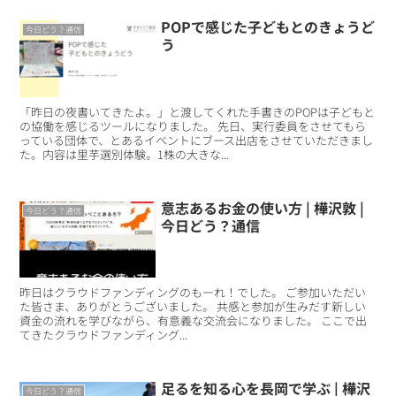
POPで感じた子どもとのきょうど
今日どう？通信
う
「昨日の夜書いてきたよ。」と渡してくれた手書きのPOPは子どもと
の協働を感じるツールになりました。 先日、実行委員をさせてもら
っている団体で、とあるイベントにブース出店をさせていただきまし
た。内容は里芋選別体験。1株の大きな...
意志あるお金の使い方 | 樺沢敦 |
今日どう？通信
今日どう？通信
昨日はクラウドファンディングのもーれ！でした。 ご参加いただい
た皆さま、ありがとうございました。 共感と参加が生みだす新しい
資金の流れを学びながら、有意義な交流会になりました。 ここで出
てきたクラウドファンディング...
足るを知る心を長岡で学ぶ | 樺沢
今日どう？通信