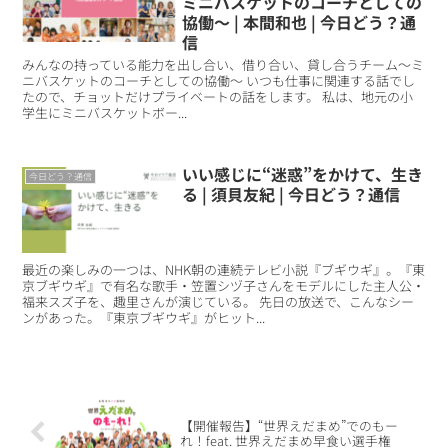
ミニバスケットのコーチとしての
協働～ | 本間和也 | 今日どう？通
信
みんなの持っている能力を出し合い、借り合い、貸し合うチーム～ミ
ニバスケットのコーチとしての協働～ いつも仕事に関連する話でし
たので、チョットだけプライベートの話をします。 私は、地元の小
学生にミニバスケットボー...
いい感じに“迷惑”をかけて、生き
今日どう？通信
る | 須貝友紀 | 今日どう？通信
最近の楽しみの一つは、NHK朝の連続テレビ小説『ブギウギ』。『東
京ブギウギ』で有名な歌手・笠置シヅ子さんをモデルにした主人公・
福来スズ子を、趣里さんが演じている。 先日の放送で、こんなシー
ンがあった。『東京ブギウギ』がヒット...
【開催報告】“世界えだまめ”でのもー
れ！feat. 世界えだまめ早食い選手権