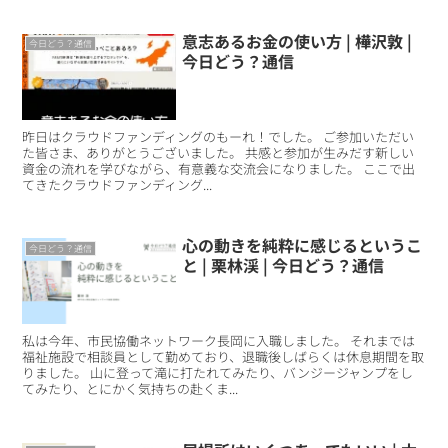
意志あるお金の使い方 | 樺沢敦 |
今日どう？通信
今日どう？通信
昨日はクラウドファンディングのもーれ！でした。 ご参加いただい
た皆さま、ありがとうございました。 共感と参加が生みだす新しい
資金の流れを学びながら、有意義な交流会になりました。 ここで出
てきたクラウドファンディング...
心の動きを純粋に感じるというこ
今日どう？通信
と | 栗林渓 | 今日どう？通信
私は今年、市民協働ネットワーク長岡に入職しました。 それまでは
福祉施設で相談員として勤めており、退職後しばらくは休息期間を取
りました。 山に登って滝に打たれてみたり、バンジージャンプをし
てみたり、とにかく気持ちの赴くま...