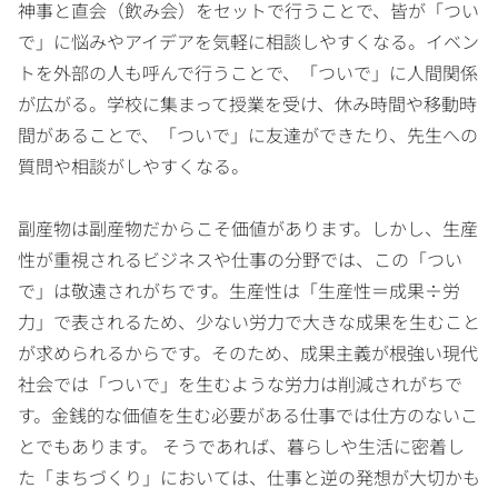
神事と直会（飲み会）をセットで行うことで、皆が「つい
で」に悩みやアイデアを気軽に相談しやすくなる。イベン
トを外部の人も呼んで行うことで、「ついで」に人間関係
が広がる。学校に集まって授業を受け、休み時間や移動時
間があることで、「ついで」に友達ができたり、先生への
質問や相談がしやすくなる。
副産物は副産物だからこそ価値があります。しかし、生産
性が重視されるビジネスや仕事の分野では、この「つい
で」は敬遠されがちです。生産性は「生産性＝成果÷労
力」で表されるため、少ない労力で大きな成果を生むこと
が求められるからです。そのため、成果主義が根強い現代
社会では「ついで」を生むような労力は削減されがちで
す。金銭的な価値を生む必要がある仕事では仕方のないこ
とでもあります。 そうであれば、暮らしや生活に密着し
た「まちづくり」においては、仕事と逆の発想が大切かも