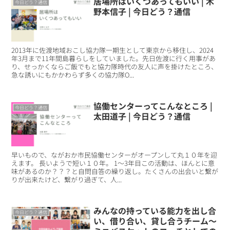
居場所はいくつあってもいい | 木
今日どう？通信
野本信子 | 今日どう？通信
2013年に佐渡地域おこし協力隊一期生として東京から移住し、2024
年3月まで11年間島暮らしをしていました。先日佐渡に行く用事があ
り、せっかくならご飯でもと協力隊時代の友人に声を掛けたところ、
急な誘いにもかかわらず多くの協力隊O...
協働センターってこんなところ |
今日どう？通信
太田道子 | 今日どう？通信
早いもので、ながおか市民協働センターがオープンして丸１０年を迎
えます。 長いようで短い１０年。 1〜3年目この活動は、ほんとに意
味があるのか？？？と自問自答の繰り返し。たくさんの出会いと繋が
りが出来たけど、繋がり過ぎて、人...
みんなの持っている能力を出し合
今日どう？通信
い、借り合い、貸し合うチーム～