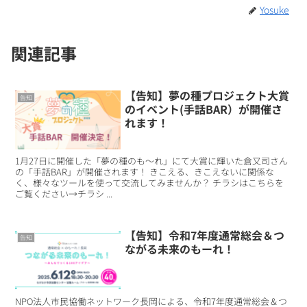
Yosuke
関連記事
【告知】夢の種プロジェクト大賞
告知
のイベント(手話BAR）が開催さ
れます！
1月27日に開催した「夢の種のも～れ」にて大賞に輝いた倉又司さん
の「手話BAR」が開催されます！ きこえる、きこえないに関係な
く、様々なツールを使って交流してみませんか？ チラシはこちらを
ご覧ください→チラシ ...
【告知】令和7年度通常総会＆つ
告知
ながる未来のもーれ！
NPO法人市民協働ネットワーク長岡による、令和7年度通常総会＆つ