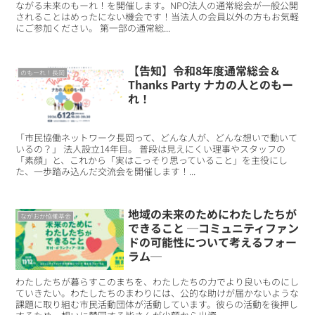
ながる未来のもーれ！を開催します。NPO法人の通常総会が一般公開
されることはめったにない機会です！当法人の会員以外の方もお気軽
にご参加ください。 第一部の通常総...
【告知】令和8年度通常総会＆
のもーれ！長岡
Thanks Party ナカの人とのもー
れ！
「市民協働ネットワーク長岡って、どんな人が、どんな想いで動いて
いるの？」 法人設立14年目。 普段は見えにくい理事やスタッフの
「素顔」と、これから「実はこっそり思っていること」を主役にし
た、一歩踏み込んだ交流会を開催します！...
地域の未来のためにわたしたちが
ながおか協働基金
できること ─コミュニティファン
ドの可能性について考えるフォー
ラム─
わたしたちが暮らすこのまちを、わたしたちの力でより良いものにし
ていきたい。わたしたちのまわりには、公的な助けが届かないような
課題に取り組む市民活動団体が活動しています。彼らの活動を後押し