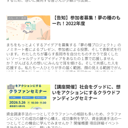
するため、想いに賛同する皆さんが少額から出資...
【告知】参加者募集！夢の種のも
のもーれ！長岡
ーれ！2022年度
まちをもっとよくするアイデアを募集する「夢の種プロジェクト」の
ノミネート者によるプレゼン、参加者による投票、そして表彰式を行
います。 わたしたちが暮らす長岡市を自分たちのチカラで良くした
い ソーシャルグッドなアイディアをあなたの１票で応援しません
か？ がんばる人の想いにみんなで耳を傾ける。そして共感した人を
応援する。私たち一人ひとりが手の届く範囲、顔の見える範囲でがん
ばる人の夢を叶えていける。そんな循環を長岡市で一緒に育みましょ
う！
【講座開催】社会をグッドに、想
告知
いをアクションにするクラウドフ
ァンディングセミナー
資金調達手法の一つとしてクラファンへの相談も多いため、クラファ
ンについての成功の鍵や心構え、成功事例を学び、資金調達手法の一
つとしてこの機会に学んでみませんか？ 開催概要 項目詳細イベント
名社会をグッドに、想いをアクシ...