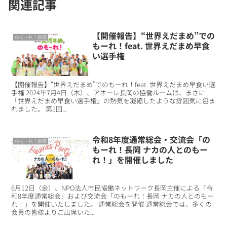
関連記事
【開催報告】“世界えだまめ”での
のもーれ！長岡
もーれ！feat. 世界えだまめ早食
い選手権
【開催報告】“世界えだまめ”でのもーれ！feat. 世界えだまめ早食い選
手権 2024年7月4日（木）、アオーレ長岡の協働ルームは、まさに
「世界えだまめ早食い選手権」の熱気を凝縮したような雰囲気に包ま
れました。 第1回...
令和8年度通常総会・交流会「の
のもーれ！長岡
もーれ！長岡 ナカの人とのもー
れ！」を開催しました
6月12日（金）、NPO法人市民協働ネットワーク長岡主催による「令
和8年度通常総会」および交流会「のもーれ！長岡 ナカの人とのもー
れ！」を開催いたしました。 通常総会を開催 通常総会では、多くの
会員の皆様よりご出席いた...