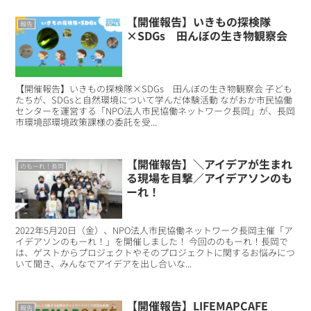
【開催報告】いきもの探検隊
報告
×SDGs 田んぼの生き物観察会
【開催報告】いきもの探検隊×SDGs 田んぼの生き物観察会 子ども
たちが、SDGsと自然環境について学んだ体験活動 ながおか市民協働
センターを運営する「NPO法人市民協働ネットワーク長岡」が、長岡
市環境部環境政策課様の委託を受...
【開催報告】＼アイデアが生まれ
のもーれ！長岡
る現場を目撃／アイデアソンのも
ーれ！
2022年5月20日（金）、NPO法人市民協働ネットワーク長岡主催「ア
イデアソンのもーれ！」を開催しました！ 今回ののもーれ！長岡で
は、ゲストからプロジェクトやそのプロジェクトに関するお悩みにつ
いて聞き、みんなでアイデアを出し合いな...
【開催報告】LIFEMAPCAFE
報告