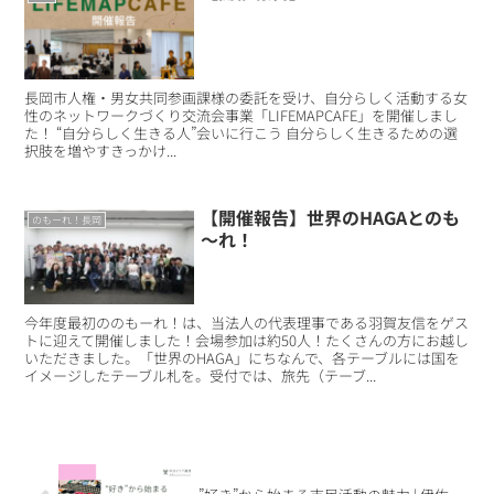
長岡市人権・男女共同参画課様の委託を受け、自分らしく活動する女
性のネットワークづくり交流会事業「LIFEMAPCAFE」を開催しまし
た！ “自分らしく生きる人”会いに行こう 自分らしく生きるための選
択肢を増やすきっかけ...
【開催報告】世界のHAGAとのも
のもーれ！長岡
～れ！
今年度最初ののもーれ！は、当法人の代表理事である羽賀友信をゲス
トに迎えて開催しました！会場参加は約50人！たくさんの方にお越し
いただきました。「世界のHAGA」にちなんで、各テーブルには国を
イメージしたテーブル札を。受付では、旅先（テーブ...