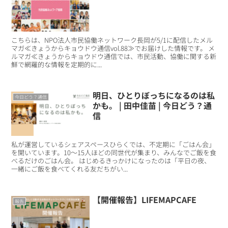
こちらは、NPO法人市民協働ネットワーク長岡が5/1に配信したメル
マガ≪きょうからキョウドウ通信vol.88≫でお届けした情報です。 メ
ルマガ≪きょうからキョウドウ通信では、市民活動、協働に関する新
鮮で網羅的な情報を定期的に...
明日、ひとりぼっちになるのは私
今日どう？通信
かも。 | 田中佳苗 | 今日どう？通
信
私が運営しているシェアスペースひらくでは、不定期に「ごはん会」
を開いています。10～15人ほどの同世代が集まり、みんなでご飯を食
べるだけのごはん会。 はじめるきっかけになったのは「平日の夜、
一緒にご飯を食べてくれる友だちがい...
【開催報告】LIFEMAPCAFE
報告