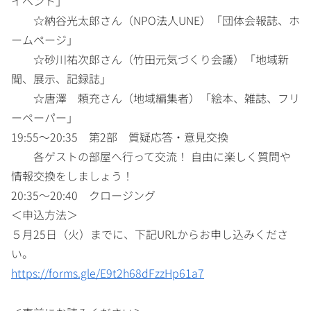
イベント」
☆納谷光太郎さん（NPO法人UNE）「団体会報誌、ホ
ームページ」
☆砂川祐次郎さん（竹田元気づくり会議）「地域新
聞、展示、記録誌」
☆唐澤 頼充さん（地域編集者）「絵本、雑誌、フリ
ーペーパー」
19:55～20:35 第2部 質疑応答・意見交換
各ゲストの部屋へ行って交流！ 自由に楽しく質問や
情報交換をしましょう！
20:35～20:40 クロージング
＜申込方法＞
５月25日（火）までに、下記URLからお申し込みくださ
い。
https://forms.gle/E9t2h68dFzzHp61a7