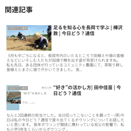
関連記事
足るを知る心を長岡で学ぶ | 樺沢
今日どう？通信
敦 | 今日どう？通信
5月も中ごろになると、長岡市内のいたるところで田植えや畑の苗植
えなどにいそしむ人たちが田畑で精を出す姿が見受けられますね。
私も先日、ある団体が行っているコミュニティ農園にて、草取り耕し
苗植えとまさに畑で汗かいてきました。 長...
“好き”の活かし方| 田中佳苗 | 今
今日どう？通信
日どう？通信
なんと2回連続の担当でした。当分回ってこないことを願って…(笑)今
日は私の今日どう？通信で度々出てくるボウリングについてお話した
いと思います。 長年ボウリング競技に携わっている叔父の影響で、私
も小学3年生くらいからボウリング...