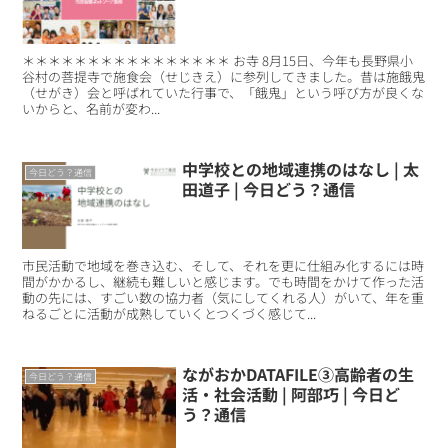
＊＊＊＊＊＊＊＊＊＊＊＊＊＊＊＊ お寺 8月15日、今年も長野県小
谷村の菩提寺で施食会（せじきえ）に参列してきました。昔は施餓鬼
（せがき）会と呼ばれていた行事で、「餓鬼」という呼び方が良くな
いからと、名前が変わ...
中学校との地域連携のはなし | 太
今日どう？通信
田道子 | 今日どう？通信
市民活動で地域を巻き込む、そして、それを更に仕組み化するには時
間がかかるし、継続も難しいと感じます。でも時間をかけて作った活
動の先には、すごい数の協力者（気にしてくれる人）がいて、年を重
ねるごとに活動が成熟していくとつくづく感じて...
ながおかDATAFILE③高齢者の生
今日どう？通信
活・社会活動 | 阿部巧 | 今日ど
う？通信