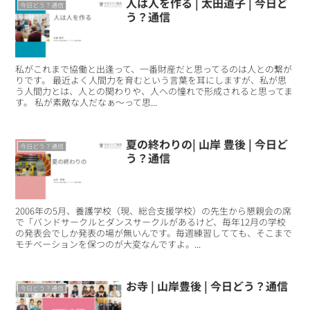
人は人を作る | 太田道子 | 今日ど
今日どう？通信
う？通信
私がこれまで協働と出逢って、一番財産だと思ってるのは人との繋が
りです。 最近よく人間力を育むという言葉を耳にしますが、私が思
う人間力とは、人との関わりや、人への憧れで形成されると思ってま
す。 私が素敵な人だなぁ〜って思...
夏の終わりの| 山岸 豊後 | 今日ど
今日どう？通信
う？通信
2006年の5月、養護学校（現、総合支援学校）の先生から懇親会の席
で「バンドサークルとダンスサークルがあるけど、毎年12月の学校
の発表会でしか発表の場が無いんです。毎週練習してても、そこまで
モチベーションを保つのが大変なんですよ。...
お寺 | 山岸豊後 | 今日どう？通信
今日どう？通信