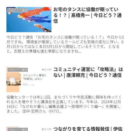
お宅のタンスに協働が眠ってい
今日どう？通信
る！？ | 髙橋秀一 | 今日どう？通
信
今日どう？通信 「お宅のタンスに協働が眠っている！？」 今日から5
月ですね。 環境省が推奨しているクールビズも気候の変化に伴い、6
月1日からではなく本日5月1日から開始しているそうです。 となる
と、衣替えの準備も進む季節になりますね...
コミュニティ運営に「攻略法」は
今日どう？通信
ない | 唐澤頼充 | 今日どう？通信
協働センターでは年に1回、まちづくりや市民活動に興味を持ってく
れる人を増やそうと講演会を企画しています。今年は、2024年12月
14日に『ながおか暮らし編集会議２～居場所づくり編～』を開催し
ました。 田中 宏明さん（HITO...
つながりを育てる情報発信 | 伊佐
今日どう？通信