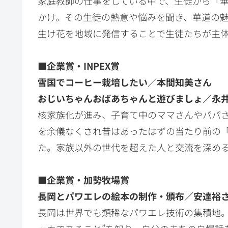
家庭教師の仕事をしている中で、生徒から「
かけ。その生徒の熱意や悩みを聞き、華道の
生け花を地域に発信することで生徒たちが主
■企業賞・INPEX賞
雪国でコーヒー栽培したい／本間知美さん
おじいちゃんおばあちゃんと遊びましょ／永
核家族化が進み、子育て中のママさんやパパ
を余儀なくされ昔はあったはずの当たり前の
た。家族以外の世代を超えた人と交流を深め
■企業賞・加勢牧場賞
長岡とパワエレの絵本の制作・頒布／安達裕
長岡は世界でも類稀なパワエレ技術の集積地。