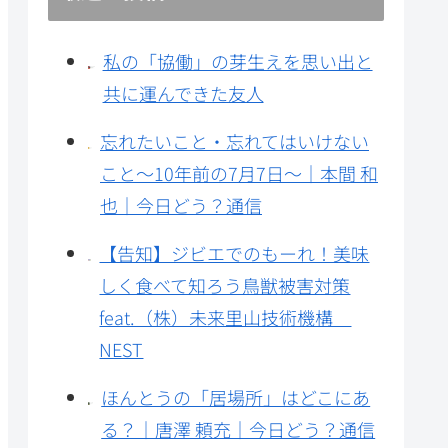
私の「協働」の芽生えを思い出と
共に運んできた友人
忘れたいこと・忘れてはいけない
こと～10年前の7月7日～｜本間 和
也｜今日どう？通信
【告知】ジビエでのもーれ！美味
しく食べて知ろう鳥獣被害対策
feat.（株）未来里山技術機構
NEST
ほんとうの「居場所」はどこにあ
る？｜唐澤 頼充｜今日どう？通信